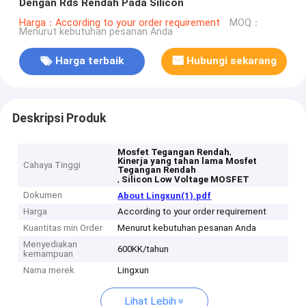
Dengan Rds Rendah Pada Silicon
Harga：According to your order requirement
MOQ：
Menurut kebutuhan pesanan Anda
Harga terbaik
Hubungi sekarang
Deskripsi Produk
,
Mosfet Tegangan Rendah
Kinerja yang tahan lama Mosfet
Cahaya Tinggi
Tegangan Rendah
,
Silicon Low Voltage MOSFET
Dokumen
About Lingxun(1).pdf
Harga
According to your order requirement
Kuantitas min Order
Menurut kebutuhan pesanan Anda
Menyediakan
600KK/tahun
kemampuan
Nama merek
Lingxun
Lihat Lebih