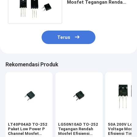
Mosfet Tegangan Rendah
Dengan Rds Rendah Pada
Silicon
Terus
Rekomendasi Produk
LT40P04AD TO-252
LG50N10AD TO-252
50A 200V Low
Paket Low Power P
Tegangan Rendah
Voltage Mosfe
Channel Mosfet
Mosfet Efisiensi
Efisiensi Tingg