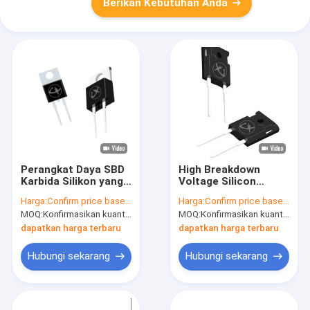
Berikan Kebutuhan Anda
Perangkat Daya SBD
High Breakdown
Karbida Silikon yang
Voltage Silicon
Tahan Suhu Untuk
Carbide Schottky
Harga:
Confirm price based on part number
Harga:
Confirm price based on part number
Unit Pasokan Listrik
Barrier Diode Untuk
MOQ:
Konfirmasikan kuantitas berdasarkan nomor bagian
MOQ:
Konfirmasikan kuantitas berdasarkan nomor bagian
Industri
dapatkan harga terbaru
dapatkan harga terbaru
Hubungi sekarang
Hubungi sekarang