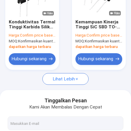
Pertunjukan VR
Tentang Kami
Konduktivitas Termal
Kemampuan Kinerja
Tinggi Karbida Silikon
Tinggi SiC SBD TO-
Tur Pabrik
SBD TO-220AC Untuk
247AC Untuk
Harga:
Confirm price based on part number
Harga:
Confirm price based on part number
Kontrol Motor
Elektronik Konsumen
MOQ:
Konfirmasikan kuantitas berdasarkan nomor bagian
MOQ:
Konfirmasikan kuantitas berdasarkan nomor bagian
Kontrol Kualitas
dapatkan harga terbaru
dapatkan harga terbaru
Hubungi Kami
Hubungi sekarang
Hubungi sekarang
Berita
Lihat Lebih
Kasus-kasus
Tinggalkan Pesan
Kami Akan Membalas Dengan Cepat
IGBT inverter
IGBT Daya Tinggi