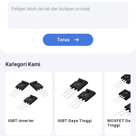
MOSFET Daya Tinggi
Super Junction MOSFET
MOSFET Tegangan Rendah
Terus
MOSFET Tegangan Tinggi
Dioda Penghalang Schottky
Kategori Kami
Dioda Pemulihan Cepat
VF rendah Schottky
Semikonduktor Daya Tinggi
MOSFET Silikon Karbida
IGBT inverter
IGBT Daya Tinggi
MOSFET Daya
Silicon Carbide SBD
Tinggi