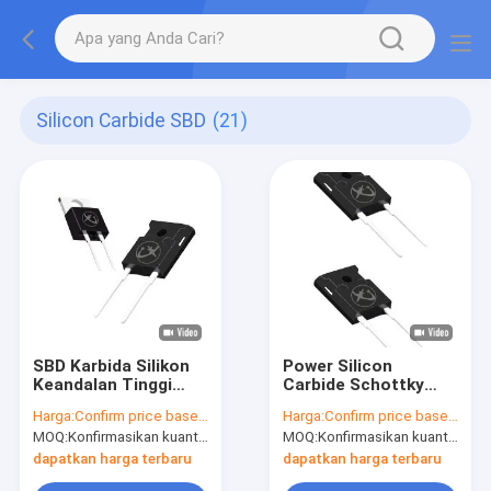
Silicon Carbide SBD
(21)
SBD Karbida Silikon
Power Silicon
Keandalan Tinggi
Carbide Schottky
Untuk Pengemudi
Barrier Diode Untuk
Harga:
Confirm price based on part number
Harga:
Confirm price based on part number
Motor Industri
Oven Listrik
MOQ:
Konfirmasikan kuantitas berdasarkan nomor bagian
MOQ:
Konfirmasikan kuantitas berdasarkan nomor bagian
dapatkan harga terbaru
dapatkan harga terbaru