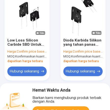
Low Loss Silicon
Dioda Karbida Silikon
Carbide SBD Untuk
yang tahan panas
Lampu LED Sumber
untuk komunikasi
Harga:
Confirm price based on part number
Harga:
Confirm price based on part number
Daya PC
nirkabel
MOQ:
Konfirmasikan kuantitas berdasarkan nomor bagian
MOQ:
Konfirmasikan kuantitas berdasarkan nomor bagian
dapatkan harga terbaru
dapatkan harga terbaru
Hubungi sekarang
Hubungi sekarang
Hemat Waktu Anda
Biarkan kami menghubungi produk terbaik
dengan Anda.