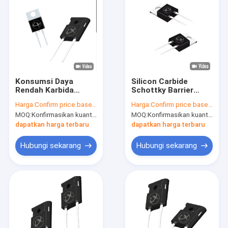
Konsumsi Daya
Silicon Carbide
Rendah Karbida
Schottky Barrier
Silikon SBD TO-
Diode Untuk Inverter
Harga:
Confirm price based on part number
Harga:
Confirm price based on part number
247AC Untuk Mesin
Photovoltaic
MOQ:
Konfirmasikan kuantitas berdasarkan nomor bagian
MOQ:
Konfirmasikan kuantitas berdasarkan nomor bagian
Cuci
dapatkan harga terbaru
dapatkan harga terbaru
Hubungi sekarang
Hubungi sekarang
Rumah
Produk
Video