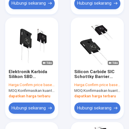
Hubungi sekarang
Hubungi sekarang
Elektronik Karbida
Silicon Carbide SIC
Silikon SBD
Schottky Barrier
Perangkat Diskrit
Diode TO-247AC
Harga:
Confirm price based on part number
Harga:
Confirm price based on part number
Daya Untuk Sirkuit
Untuk Inverter Surya
MOQ:
Konfirmasikan kuantitas berdasarkan nomor bagian
MOQ:
Konfirmasikan kuantitas berdasarkan nomor bagian
Pasokan Listrik
dapatkan harga terbaru
dapatkan harga terbaru
Hubungi sekarang
Hubungi sekarang