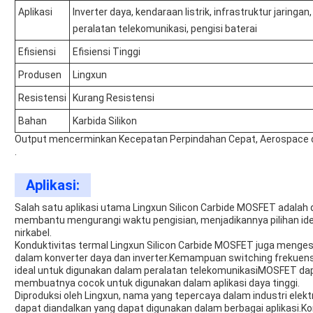
Aplikasi
Inverter daya, kendaraan listrik, infrastruktur jaringa
peralatan telekomunikasi, pengisi baterai
Efisiensi
Efisiensi Tinggi
Produsen
Lingxun
Resistensi
Kurang Resistensi
Bahan
Karbida Silikon
Output mencerminkan Kecepatan Perpindahan Cepat, Aerospace dan
.
Aplikasi:
Salah satu aplikasi utama Lingxun Silicon Carbide MOSFET adalah d
membantu mengurangi waktu pengisian, menjadikannya pilihan idea
nirkabel.
Konduktivitas termal Lingxun Silicon Carbide MOSFET juga meng
dalam konverter daya dan inverter.Kemampuan switching frekuensi
ideal untuk digunakan dalam peralatan telekomunikasiMOSFET dap
membuatnya cocok untuk digunakan dalam aplikasi daya tinggi.
Diproduksi oleh Lingxun, nama yang tepercaya dalam industri elekt
dapat diandalkan yang dapat digunakan dalam berbagai aplikasi.Ko