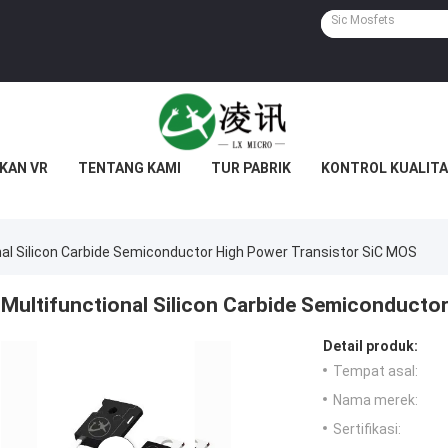
KAN VR
TENTANG KAMI
TUR PABRIK
KONTROL KUALITA
nal Silicon Carbide Semiconductor High Power Transistor SiC MOS
Multifunctional Silicon Carbide Semiconducto
Detail produk:
Tempat asal:
Nama merek:
Sertifikasi: