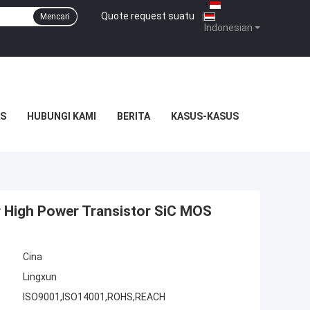
Quote request suatu
|
Mencari
Indonesian
S
HUBUNGI KAMI
BERITA
KASUS-KASUS
r High Power Transistor SiC MOS
Cina
Lingxun
ISO9001,ISO14001,ROHS,REACH