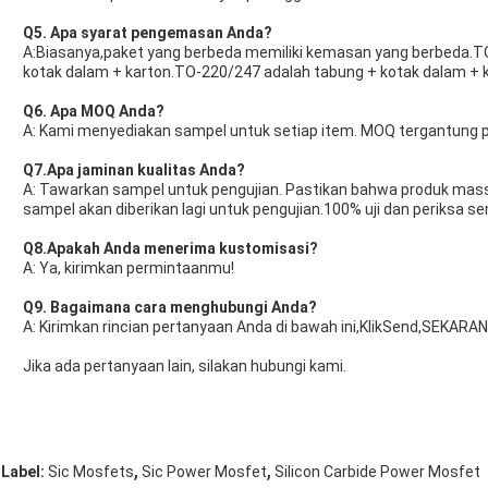
Q5. Apa syarat pengemasan Anda?
A:Biasanya,paket yang berbeda memiliki kemasan yang berbeda.T
kotak dalam + karton.TO-220/247 adalah tabung + kotak dalam + k
Q6. Apa MOQ Anda?
A: Kami menyediakan sampel untuk setiap item. MOQ tergantung 
Q7.Apa jaminan kualitas Anda?
A: Tawarkan sampel untuk pengujian. Pastikan bahwa produk mass
sampel akan diberikan lagi untuk pengujian.100% uji dan periksa 
Q8.
Apakah Anda menerima kustomisasi?
A: Ya, kirimkan permintaanmu!
Q9. Bagaimana cara menghubungi Anda?
A: Kirimkan rincian pertanyaan Anda di bawah ini,KlikSend,SEKARANG
Jika ada pertanyaan lain, silakan hubungi kami.
,
,
Label:
Sic Mosfets
Sic Power Mosfet
Silicon Carbide Power Mosfet