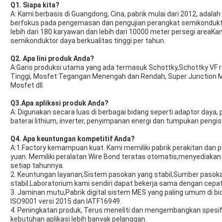
Q1. Siapa kita?
A: Kami berbasis di Guangdong, Cina, pabrik mulai dari 2012, adala
berfokus pada pengemasan dan pengujian perangkat semikonduktor d
lebih dari 180 karyawan dan lebih dari 10000 meter persegi areaKa
semikonduktor daya berkualitas tinggi per tahun.
Q2. Apa lini produk Anda?
A:Garis produksi utama yang ada termasuk Schottky,Schottky VF
Tinggi, Mosfet Tegangan Menengah dan Rendah, Super Junction Mo
Mosfet dll.
Q3.Apa aplikasi produk Anda?
A: Digunakan secara luas di berbagai bidang seperti adaptor daya
baterai lithium, inverter, penyimpanan energi dan tumpukan pengisia
Q4. Apa keuntungan kompetitif Anda?
A:1.Factory kemampuan kuat. Kami memiliki pabrik perakitan dan pen
yuan. Memiliki peralatan Wire Bond teratas otomatis,menyediakan
setiap tahunnya.
2. Keuntungan layanan,Sistem pasokan yang stabil,Sumber pasoka
stabil.Laboratorium kami sendiri dapat bekerja sama dengan cepat 
3. Jaminan mutu,Pabrik digital sistem MES yang paling umum di bi
ISO9001 versi 2015 dan IATF16949.
4. Peningkatan produk, Terus meneliti dan mengembangkan spesi
kebutuhan aplikasi lebih banyak pelanggan.