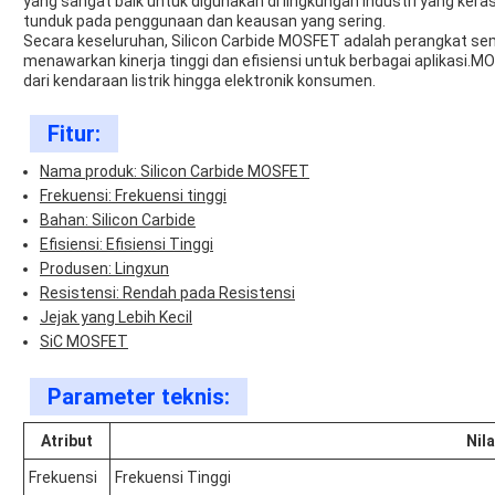
yang sangat baik untuk digunakan di lingkungan industri yang ke
tunduk pada penggunaan dan keausan yang sering.
Secara keseluruhan, Silicon Carbide MOSFET adalah perangkat se
menawarkan kinerja tinggi dan efisiensi untuk berbagai aplikasi.MOS
dari kendaraan listrik hingga elektronik konsumen.
Fitur:
Nama produk: Silicon Carbide MOSFET
Frekuensi: Frekuensi tinggi
Bahan: Silicon Carbide
Efisiensi: Efisiensi Tinggi
Produsen: Lingxun
Resistensi: Rendah pada Resistensi
Jejak yang Lebih Kecil
SiC MOSFET
Parameter teknis:
Atribut
Nila
Frekuensi
Frekuensi Tinggi