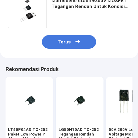
Multiscene stabil ±200V MOSFET
Tegangan Rendah Untuk Kondisi
Sinyal
Terus
Rekomendasi Produk
LT40P04AD TO-252
LG50N10AD TO-252
50A 200V Low
Paket Low Power P
Tegangan Rendah
Voltage Mosfe