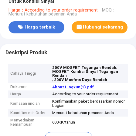
Untuk Kondisi Sinyal
Harga：According to your order requirement
MOQ：
Menurut kebutuhan pesanan Anda
Harga terbaik
Hubungi sekarang
Deskripsi Produk
,
200V MOSFET Tegangan Rendah
MOSFET Kondisi Sinyal Tegangan
Cahaya Tinggi
Rendah
,
200V Mosfets Daya Rendah
Dokumen
About Lingxun(1).pdf
Harga
According to your order requirement
Konfirmasikan paket berdasarkan nomor
Kemasan rincian
bagian
Kuantitas min Order
Menurut kebutuhan pesanan Anda
Menyediakan
600KK/tahun
kemampuan