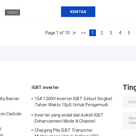
KONTAK
Page 1 of 10
|<
<<
1
2
3
4
5
Tin
IGBT inverter
ky Barrier
15A 1200V Inverter IGBT Sirkuit Singkat
Tahan Waktu 10μS Untuk Pengemudi
Motor
con Carbide
Inverter yang andal dan kokoh IGBT
Enhancement Mode N Channel
D
Charging Pile IGBT Transistor
as