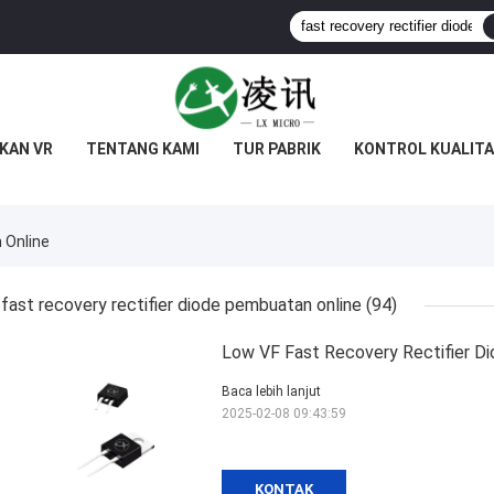
KAN VR
TENTANG KAMI
TUR PABRIK
KONTROL KUALITA
 Online
fast recovery rectifier diode pembuatan online
(94)
Low VF Fast Recovery Rectifier Di
Baca lebih lanjut
2025-02-08 09:43:59
KONTAK