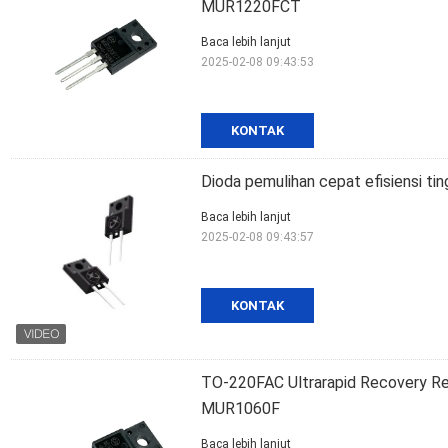
MUR1220FCT
Baca lebih lanjut
2025-02-08 09:43:53
KONTAK
Dioda pemulihan cepat efisiensi ti
Baca lebih lanjut
2025-02-08 09:43:57
KONTAK
TO-220FAC Ultrarapid Recovery Rect
MUR1060F
Baca lebih lanjut