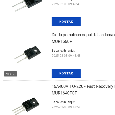
2025-02-08 09:43:48
KONTAK
Dioda pemulihan cepat tahan lama
MUR1560F
Baca lebih lanjut
2025-02-08 09:43:48
KONTAK
16A400V TO-220F Fast Recovery D
MUR1640FCT
Baca lebih lanjut
2025-02-08 09:43:52